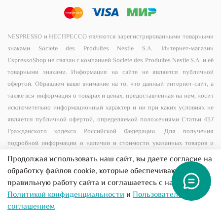
NESPRESSO и НЕСПРЕССО являются зарегистрированными товарными
знаками Societe des Produites Nestle S.A.. Интернет-магазин
EspressoShop не связан с компанией Societe des Produites Nestle S.A. и её
товарными знаками. Информация на сайте не является публичной
офертой. Обращаем ваше внимание на то, что данный интернет-сайт, а
также вся информация о товарах и ценах, предоставленная на нём, носит
исключительно информационный характер и ни при каких условиях не
является публичной офертой, определяемой положениями Статьи 437
Гражданского кодекса Российской Федерации. Для получения
подробной информации о наличии и стоимости указанных товаров и
(или) услуг, пожалуйста, обращайтесь к менеджеру сайта с помощью
Продолжая использовать наш сайт, вы даете согласие на
специальной формы связи или по телефону +7 (495) 156-00-56
обработку файлов cookie, которые обеспечивают
правильную работу сайта и соглашаетесь с нашей
Все предложения на сайте не являются публичной
Политикой конфиденциальности
и
Пользовательским
офертой
соглашением