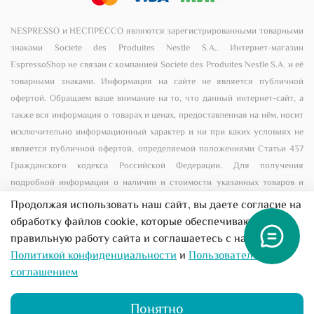
NESPRESSO и НЕСПРЕССО являются зарегистрированными товарными
знаками Societe des Produites Nestle S.A.. Интернет-магазин
EspressoShop не связан с компанией Societe des Produites Nestle S.A. и её
товарными знаками. Информация на сайте не является публичной
офертой. Обращаем ваше внимание на то, что данный интернет-сайт, а
также вся информация о товарах и ценах, предоставленная на нём, носит
исключительно информационный характер и ни при каких условиях не
является публичной офертой, определяемой положениями Статьи 437
Гражданского кодекса Российской Федерации. Для получения
подробной информации о наличии и стоимости указанных товаров и
(или) услуг, пожалуйста, обращайтесь к менеджеру сайта с помощью
Продолжая использовать наш сайт, вы даете согласие на
специальной формы связи или по телефону +7 (495) 156-00-56
обработку файлов cookie, которые обеспечивают
правильную работу сайта и соглашаетесь с нашей
Все предложения на сайте не являются публичной
Политикой конфиденциальности
и
Пользовательским
офертой
соглашением
Понятно