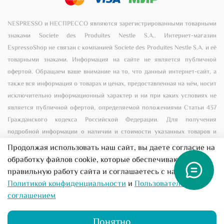
NESPRESSO и НЕСПРЕССО являются зарегистрированными товарными
знаками Societe des Produites Nestle S.A.. Интернет-магазин
EspressoShop не связан с компанией Societe des Produites Nestle S.A. и её
товарными знаками. Информация на сайте не является публичной
офертой. Обращаем ваше внимание на то, что данный интернет-сайт, а
также вся информация о товарах и ценах, предоставленная на нём, носит
исключительно информационный характер и ни при каких условиях не
является публичной офертой, определяемой положениями Статьи 437
Гражданского кодекса Российской Федерации. Для получения
подробной информации о наличии и стоимости указанных товаров и
(или) услуг, пожалуйста, обращайтесь к менеджеру сайта с помощью
Продолжая использовать наш сайт, вы даете согласие на
специальной формы связи или по телефону +7 (495) 156-00-56
обработку файлов cookie, которые обеспечивают
правильную работу сайта и соглашаетесь с нашей
Все предложения на сайте не являются публичной
Политикой конфиденциальности
и
Пользовательским
офертой
соглашением
Понятно