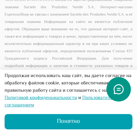
NESPRESSO и НЕСПРЕССО являются зарегистрированными товарными
знаками Societe des Produites Nestle S.A.. Интернет-магазин
EspressoShop не связан с компанией Societe des Produites Nestle S.A. и её
товарными знаками. Информация на сайте не является публичной
офертой. Обращаем ваше внимание на то, что данный интернет-сайт, а
также вся информация о товарах и ценах, предоставленная на нём, носит
исключительно информационный характер и ни при каких условиях не
является публичной офертой, определяемой положениями Статьи 437
Гражданского кодекса Российской Федерации. Для получения
подробной информации о наличии и стоимости указанных товаров и
(или) услуг, пожалуйста, обращайтесь к менеджеру сайта с помощью
Продолжая использовать наш сайт, вы даете согласие на
специальной формы связи или по телефону +7 (495) 156-00-56
обработку файлов cookie, которые обеспечивают
правильную работу сайта и соглашаетесь с нашей
Все предложения на сайте не являются публичной
Политикой конфиденциальности
и
Пользовательским
офертой
соглашением
Понятно