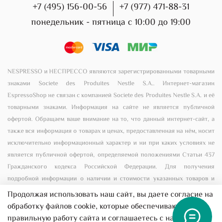
+7 (495) 156-00-56
+7 (977) 471-88-31
понедельник - пятница с 10:00 до 19:00
NESPRESSO и НЕСПРЕССО являются зарегистрированными товарными
знаками Societe des Produites Nestle S.A.. Интернет-магазин
EspressoShop не связан с компанией Societe des Produites Nestle S.A. и её
товарными знаками. Информация на сайте не является публичной
офертой. Обращаем ваше внимание на то, что данный интернет-сайт, а
также вся информация о товарах и ценах, предоставленная на нём, носит
исключительно информационный характер и ни при каких условиях не
является публичной офертой, определяемой положениями Статьи 437
Гражданского кодекса Российской Федерации. Для получения
подробной информации о наличии и стоимости указанных товаров и
(или) услуг, пожалуйста, обращайтесь к менеджеру сайта с помощью
Продолжая использовать наш сайт, вы даете согласие на
специальной формы связи или по телефону +7 (495) 156-00-56
обработку файлов cookie, которые обеспечивают
правильную работу сайта и соглашаетесь с нашей