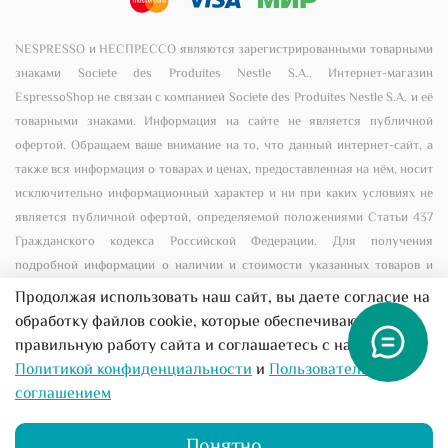
NESPRESSO и НЕСПРЕССО являются зарегистрированными товарными
знаками Societe des Produites Nestle S.A.. Интернет-магазин
EspressoShop не связан с компанией Societe des Produites Nestle S.A. и её
товарными знаками. Информация на сайте не является публичной
офертой. Обращаем ваше внимание на то, что данный интернет-сайт, а
также вся информация о товарах и ценах, предоставленная на нём, носит
исключительно информационный характер и ни при каких условиях не
является публичной офертой, определяемой положениями Статьи 437
Гражданского кодекса Российской Федерации. Для получения
подробной информации о наличии и стоимости указанных товаров и
(или) услуг, пожалуйста, обращайтесь к менеджеру сайта с помощью
Продолжая использовать наш сайт, вы даете согласие на
специальной формы связи или по телефону +7 (495) 156-00-56
обработку файлов cookie, которые обеспечивают
правильную работу сайта и соглашаетесь с нашей
Все предложения на сайте не являются публичной
Политикой конфиденциальности
и
Пользовательским
офертой
соглашением
Понятно