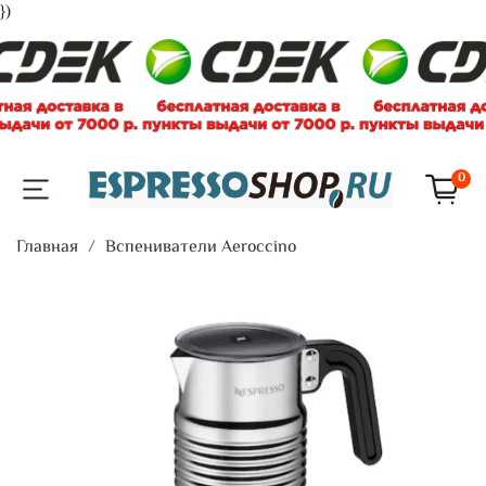
})
0
Главная
Вспениватели Аeroccino