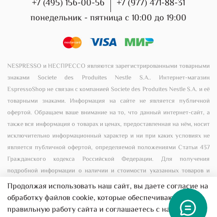
+7 (495) 156-00-56
+7 (977) 471-88-31
понедельник - пятница с 10:00 до 19:00
NESPRESSO и НЕСПРЕССО являются зарегистрированными товарными
знаками Societe des Produites Nestle S.A.. Интернет-магазин
EspressoShop не связан с компанией Societe des Produites Nestle S.A. и её
товарными знаками. Информация на сайте не является публичной
офертой. Обращаем ваше внимание на то, что данный интернет-сайт, а
также вся информация о товарах и ценах, предоставленная на нём, носит
исключительно информационный характер и ни при каких условиях не
является публичной офертой, определяемой положениями Статьи 437
Гражданского кодекса Российской Федерации. Для получения
подробной информации о наличии и стоимости указанных товаров и
(или) услуг, пожалуйста, обращайтесь к менеджеру сайта с помощью
Продолжая использовать наш сайт, вы даете согласие на
специальной формы связи или по телефону +7 (495) 156-00-56
обработку файлов cookie, которые обеспечивают
правильную работу сайта и соглашаетесь с нашей
Все предложения на сайте не являются публичной